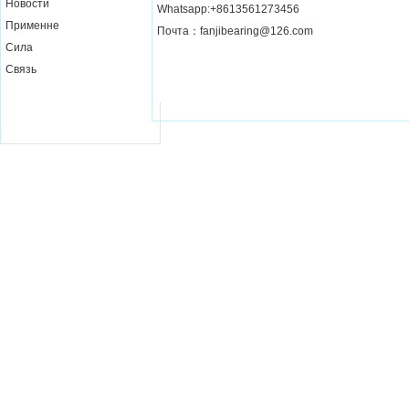
Новости
Whatsapp:+8613561273456
Применне
Почта：fanjibearing@126.com
Сила
Связь