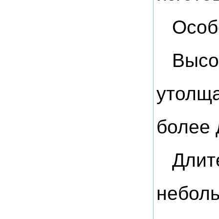
Особ
Высо
утолща
более 
Длит
неболь