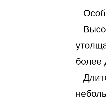
Особ
Высо
утолща
более 
Длит
неболь