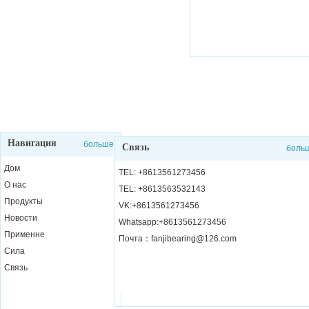
Навигация
больше
Связь
боль
Дом
TEL: +8613561273456
О нас
TEL: +8613563532143
Продукты
VK:+8613561273456
Новости
Whatsapp:+8613561273456
Применне
Почта：fanjibearing@126.com
Сила
Связь