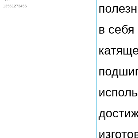
службы
+86
полезн
13561273456
в себя
катяще
подшип
исполь
достиж
изгото