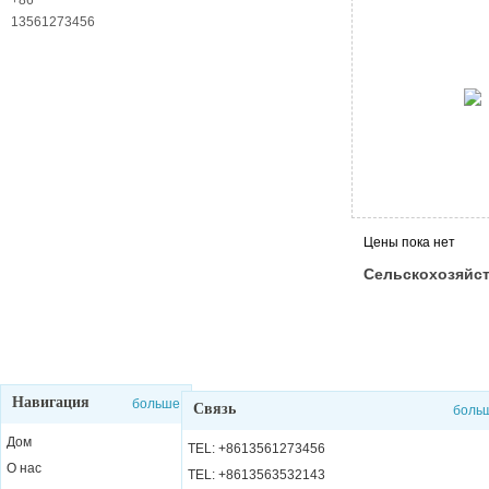
службы
+86
13561273456
Цены пока нет
Сельскохозяйс
машины подшип
обслуживания
Навигация
больше
Связь
боль
Дом
TEL: +8613561273456
О нас
TEL: +8613563532143