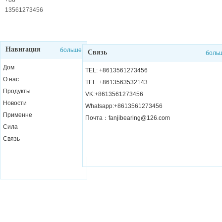
службы
+86
13561273456
Навигация
больше
Связь
боль
Дом
TEL: +8613561273456
О нас
TEL: +8613563532143
Продукты
VK:+8613561273456
Новости
Whatsapp:+8613561273456
Применне
Почта：fanjibearing@126.com
Сила
Связь