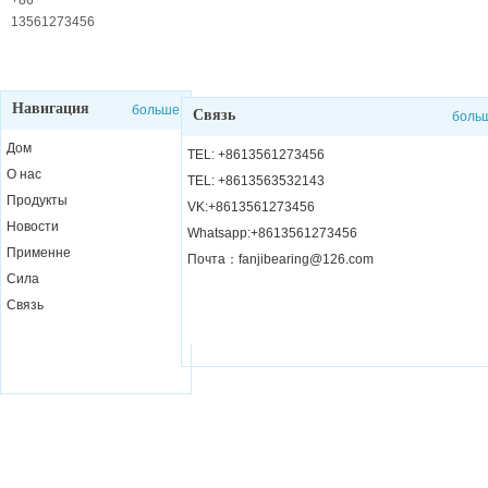
службы
+86
13561273456
Навигация
больше
Связь
боль
Дом
TEL: +8613561273456
О нас
TEL: +8613563532143
Продукты
VK:+8613561273456
Новости
Whatsapp:+8613561273456
Применне
Почта：fanjibearing@126.com
Сила
Связь