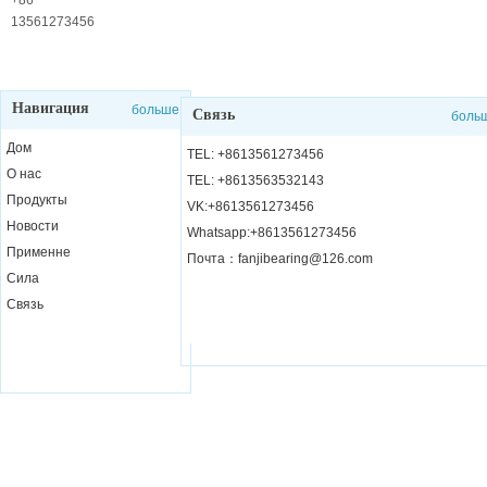
службы
+86
13561273456
Навигация
больше
Связь
боль
Дом
TEL: +8613561273456
О нас
TEL: +8613563532143
Продукты
VK:+8613561273456
Новости
Whatsapp:+8613561273456
Применне
Почта：fanjibearing@126.com
Сила
Связь