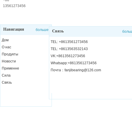
службы
+86
13561273456
Навигация
больше
Связь
боль
Дом
TEL: +8613561273456
О нас
TEL: +8613563532143
Продукты
VK:+8613561273456
Новости
Whatsapp:+8613561273456
Применне
Почта：fanjibearing@126.com
Сила
Связь