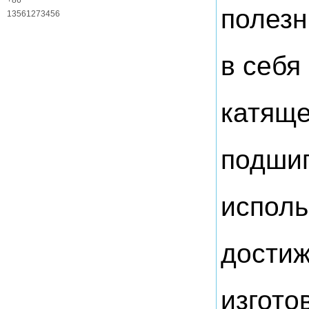
службы
+86
полезн
13561273456
в себя
катяще
подшип
исполь
достиж
изгото