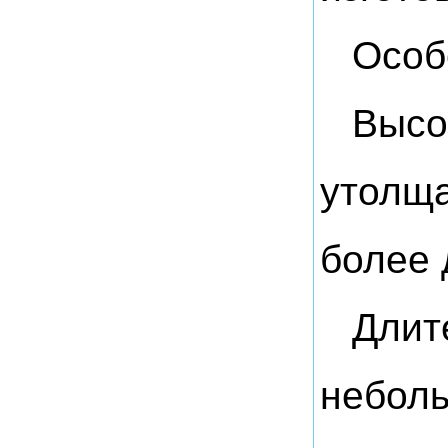
Особ
Высо
утолща
более 
Длит
неболь