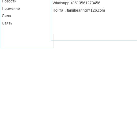
Новости
Whatsapp:+8613561273456
Применне
Почта：fanjibearing@126.com
Сила
Связь