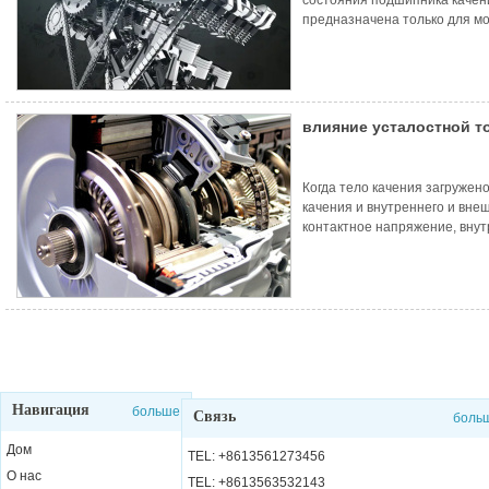
предназначена только для м
основных подшипников, смаз
специальным трубопроводам.
установлена, насколько это в
влияние усталостной т
устранение неполадок 
Когда тело качения загружено
качения и внутреннего и вне
контактное напряжение, внут
качения в работе имеют отн
движение...
Навигация
больше
Связь
боль
Дом
TEL: +8613561273456
О нас
TEL: +8613563532143