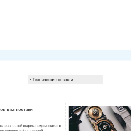
Технические новости
ов диагностики
ипников охватывает
еисправностей шарикоподшипников в
 технологию вибрационной