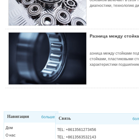
диагностики, технологию д
технологию диагностики те
диагностику...
Разница между стойк
нейлоновыми стойкам
азница между стойками по
стойками, пластиковыми ст
характеристики подшипник
равное расстояние между 
распределяет его по окруж
тело прокрутки по правильн
Навигация
больше
Связь
бо
Дом
TEL: +8613561273456
О нас
TEL: +8613563532143