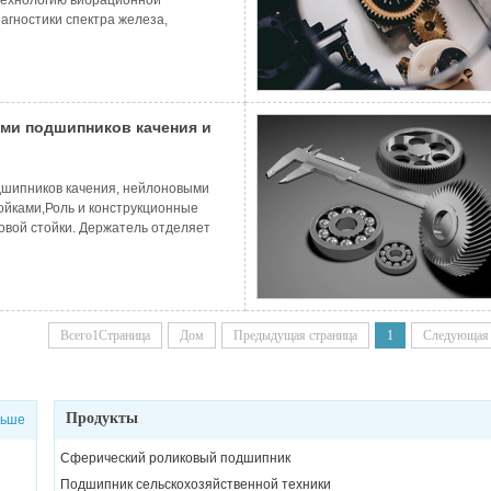
иагностики спектра железа,
мпературы, акустическую
ами подшипников качения и
и и пластиковыми стойками
дшипников качения, нейлоновыми
ойками,Роль и конструкционные
овой стойки. Держатель отделяет
корпусом качения и равномерно
ности ролика.Направляйте и ведите
ой дорожке...
Всего1Страница
Дом
Предыдущая страница
1
Следующая 
Продукты
льше
Сферический роликовый подшипник
Подшипник сельскохозяйственной техники