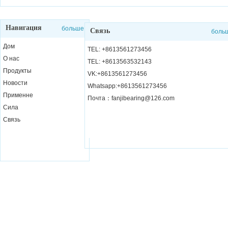
Навигация
больше
Связь
боль
Дом
TEL: +8613561273456
О нас
TEL: +8613563532143
Продукты
VK:+8613561273456
Новости
Whatsapp:+8613561273456
Применне
Почта：fanjibearing@126.com
Сила
Связь